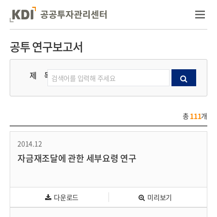
공투 연구보고서
제 목
검색
총
111
개
2014.12
자금재조달에 관한 세부요령 연구
다운로드
미리보기