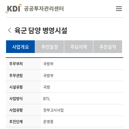
육군 담양 병영시설
사업개요
추진일정
주요이력
추진실적
주무부처
국방부
주무관청
국방부
시설유형
국방
사업방식
BTL
사업유형
정부고시사업
추진단계
운영중