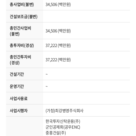
총사업비(불변)
34,506 (백만원)
건설보조금(불변)
총민간사업비
34,506 (백만원)
(불변)
총투자비(경상)
37,222 (백만원)
총민간투자비
37,222 (백만원)
(경상)
건설기간
~
운영기간
~
사업사용료
사업시행자
(가칭)최강병영주식회사
한국투자신탁운용(주)
군인공제회(공우ENC)
중흥건설(주)