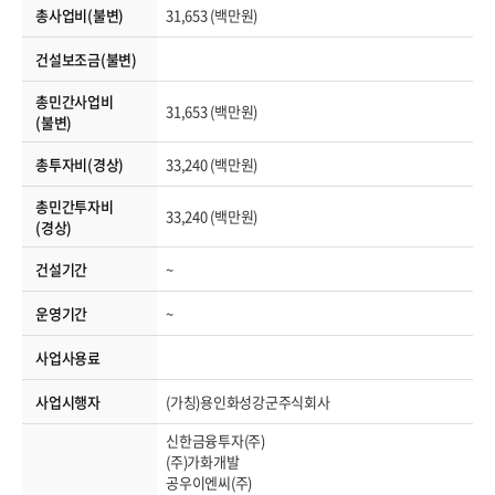
총사업비(불변)
31,653 (백만원)
건설보조금(불변)
총민간사업비
31,653 (백만원)
(불변)
총투자비(경상)
33,240 (백만원)
총민간투자비
33,240 (백만원)
(경상)
건설기간
~
운영기간
~
사업사용료
사업시행자
(가칭)용인화성강군주식회사
신한금융투자(주)
(주)가화개발
공우이엔씨(주)