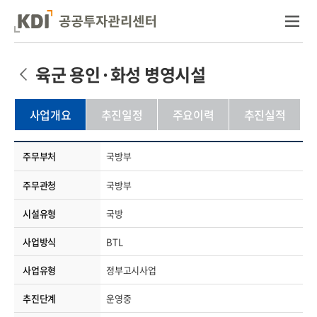
육군 용인·화성 병영시설
사업개요
추진일정
주요이력
추진실적
주무부처
국방부
주무관청
국방부
시설유형
국방
사업방식
BTL
사업유형
정부고시사업
추진단계
운영중