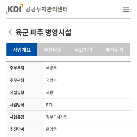
육군 파주 병영시설
사업개요
추진일정
주요이력
추진실적
주무부처
국방부
주무관청
국방부
시설유형
국방
사업방식
BTL
사업유형
정부고시사업
추진단계
운영중