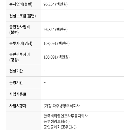
총사업비(불변)
96,854 (백만원)
건설보조금(불변)
총민간사업비
96,854 (백만원)
(불변)
총투자비(경상)
108,091 (백만원)
총민간투자비
108,091 (백만원)
(경상)
건설기간
~
운영기간
~
사업사용료
사업시행자
(가칭)파주병영주식회사
한국비티엘인프라투융자회사
동부생명보험(주)
군인공제회(공우ENC)